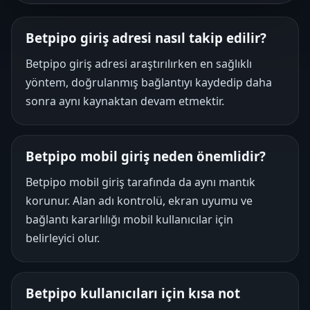
Betpipo giriş adresi nasıl takip edilir?
Betpipo giriş adresi araştırılırken en sağlıklı
yöntem, doğrulanmış bağlantıyı kaydedip daha
sonra aynı kaynaktan devam etmektir.
Betpipo mobil giriş neden önemlidir?
Betpipo mobil giriş tarafında da aynı mantık
korunur. Alan adı kontrolü, ekran uyumu ve
bağlantı kararlılığı mobil kullanıcılar için
belirleyici olur.
Betpipo kullanıcıları için kısa not