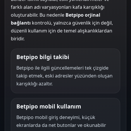
farklı alan adı varyasyonları kafa karışıklığı
oluşturabilir. Bu nedenle
Betpipo orjinal
bağlantı
kontrolü, yalnızca güvenlik için değil,
düzenli kullanım için de temel alışkanlıklardan
biridir.
Betpipo bilgi takibi
Betpipo ile ilgili güncellemeleri tek çizgide
takip etmek, eski adresler yüzünden oluşan
karışıklığı azaltır.
Betpipo mobil kullanım
Betpipo mobil giriş deneyimi, küçük
ekranlarda da net butonlar ve okunabilir