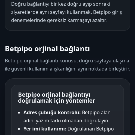
Doğru bağlantıyı bir kez doğrulayıp sonraki
ziyaretlerde aynı sayfayı kullanmak, Betpipo giriş
denemelerinde gereksiz karmaşayı azaltır.
Betpipo orjinal bağlantı
Betpipo orjinal bağlantı konusu, doğru sayfaya ulaşma
ile güvenli kullanım alışkanlığını aynı noktada birleştirir.
Betpipo orjinal bağlantıyı
doğrulamak için yöntemler
Adres çubuğu kontrolü:
Betpipo alan
adını yazım farkı olmadan doğrulayın.
Yer imi kullanımı:
Doğrulanan Betpipo