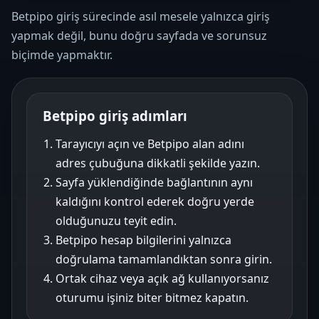
Betpipo giriş sürecinde asıl mesele yalnızca giriş
yapmak değil, bunu doğru sayfada ve sorunsuz
biçimde yapmaktır.
Betpipo giriş adımları
Tarayıcıyı açın ve Betpipo alan adını
adres çubuğuna dikkatli şekilde yazın.
Sayfa yüklendiğinde bağlantının aynı
kaldığını kontrol ederek doğru yerde
olduğunuzu teyit edin.
Betpipo hesap bilgilerini yalnızca
doğrulama tamamlandıktan sonra girin.
Ortak cihaz veya açık ağ kullanıyorsanız
oturumu işiniz biter bitmez kapatın.