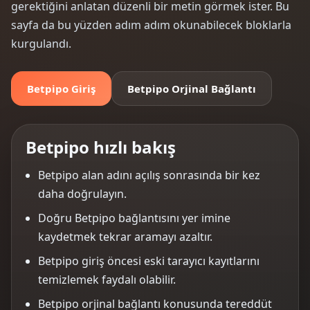
gerektiğini anlatan düzenli bir metin görmek ister. Bu
sayfa da bu yüzden adım adım okunabilecek bloklarla
kurgulandı.
Betpipo Giriş
Betpipo Orjinal Bağlantı
Betpipo hızlı bakış
Betpipo alan adını açılış sonrasında bir kez
daha doğrulayın.
Doğru Betpipo bağlantısını yer imine
kaydetmek tekrar aramayı azaltır.
Betpipo giriş öncesi eski tarayıcı kayıtlarını
temizlemek faydalı olabilir.
Betpipo orjinal bağlantı konusunda tereddüt