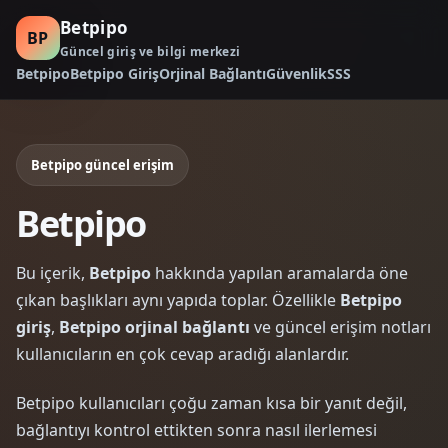
Betpipo
BP
Güncel giriş ve bilgi merkezi
Betpipo
Betpipo Giriş
Orjinal Bağlantı
Güvenlik
SSS
Betpipo güncel erişim
Betpipo
Bu içerik,
Betpipo
hakkında yapılan aramalarda öne
çıkan başlıkları aynı yapıda toplar. Özellikle
Betpipo
giriş
,
Betpipo orjinal bağlantı
ve güncel erişim notları
kullanıcıların en çok cevap aradığı alanlardır.
Betpipo kullanıcıları çoğu zaman kısa bir yanıt değil,
bağlantıyı kontrol ettikten sonra nasıl ilerlemesi